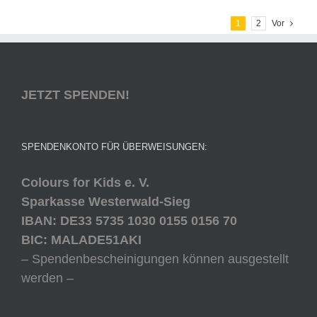
1
2
Vor
JETZT SPENDEN!
SPENDENKONTO FÜR ÜBERWEISUNGEN:
Colours for Kids e. V.
Sparkasse Westerwald-Sieg
IBAN: DE33 5735 1030 0155 0156 70
BIC: MALADE51AKI
– Spendenbescheinigungen können ausgestellt
werden –