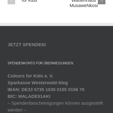
JETZT SPENDEN!
SPENDENKONTO FÜR ÜBERWEISUNGEN:
Colours for Kids e. V.
Sparkasse Westerwald-Sieg
IBAN: DE33 5735 1030 0155 0156 70
BIC: MALADE51AKI
– Spendenbescheinigungen können ausgestellt
werden –