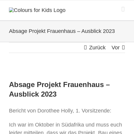
Zum
Inhalt
springen
Absage Projekt Frauenhaus – Ausblick 2023
Zurück
Vor
Zeige
grösseres
Absage Projekt Frauenhaus –
Bild
Ausblick 2023
Bericht von Dorothee Holly, 1. Vorsitzende:
Ich war im Oktober in Südafrika und muss euch
leider mitteilen, dass wir das Projekt „Bau eines