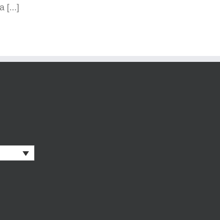
[...]