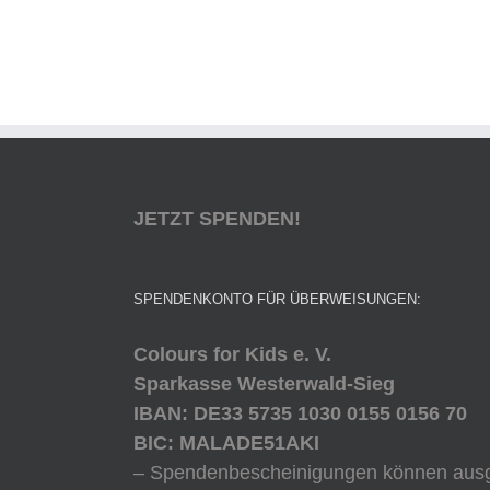
JETZT SPENDEN!
SPENDENKONTO FÜR ÜBERWEISUNGEN:
Colours for Kids e. V.
Sparkasse Westerwald-Sieg
IBAN: DE33 5735 1030 0155 0156 70
BIC: MALADE51AKI
– Spendenbescheinigungen können ausge