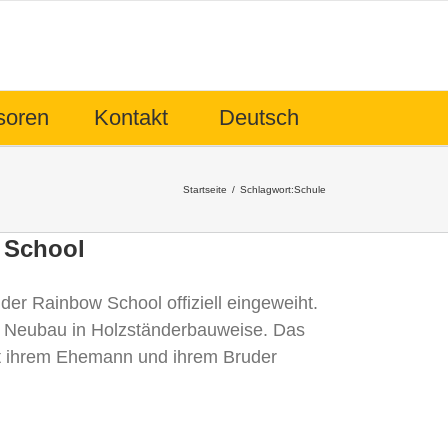
soren
Kontakt
Deutsch
Startseite
Schlagwort:
Schule
 School
er Rainbow School offiziell eingeweiht.
n Neubau in Holzständerbauweise. Das
it ihrem Ehemann und ihrem Bruder